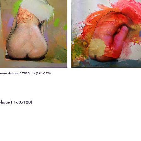
urner Autour " 2016, 5x (120x120)
ylique ( 160x120)