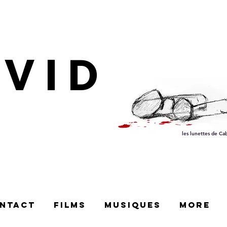
AVID
les lunettes de Ca
ntact
films
Musiques
More