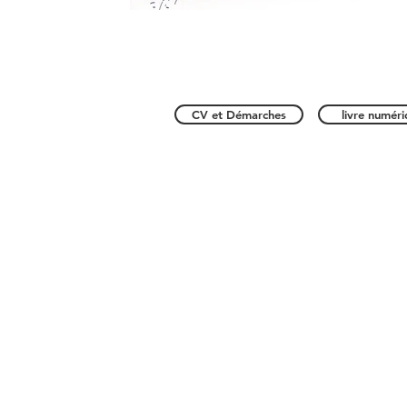
CV et Démarches
livre numér