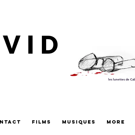
AVID
les lunettes de Ca
ntact
films
Musiques
More