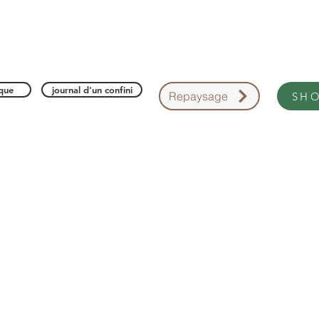
ique
journal d'un confini
Repaysage
SH