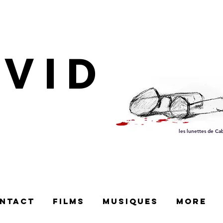
AVID
les lunettes de Ca
ntact
films
Musiques
More