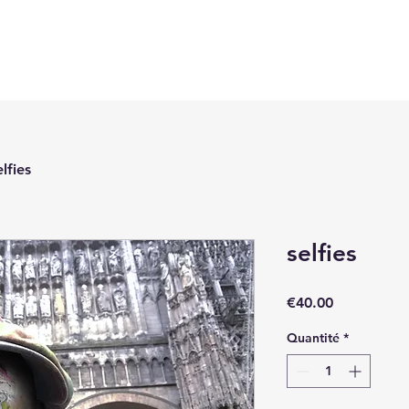
elfies
selfies
Prix
€40.00
Quantité
*