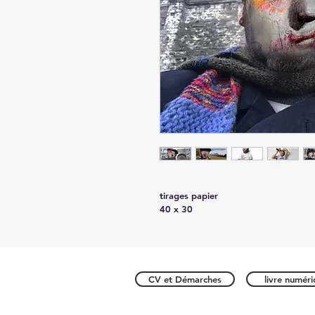
tirages papier
40 x 30
CV et Démarches
livre numér