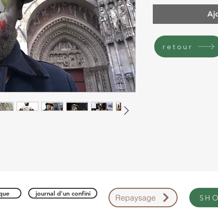
Aj
retour
ique
journal d'un confini
Repaysage
SH