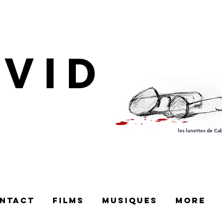
AVID
les lunettes de Ca
ntact
films
Musiques
More